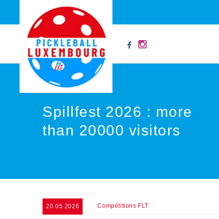
Spillfest 2026 : more
than 20000 visitors
Compétitions FLT
20.05.2026