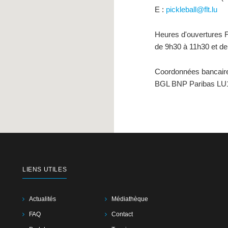
E :
pickleball
@flt.lu
Heures d'ouvertures F
de 9h30 à 11h30 et d
Coordonnées bancair
BGL BNP Paribas LU1
LIENS UTILES
Actualités
Médiathèque
FAQ
Contact